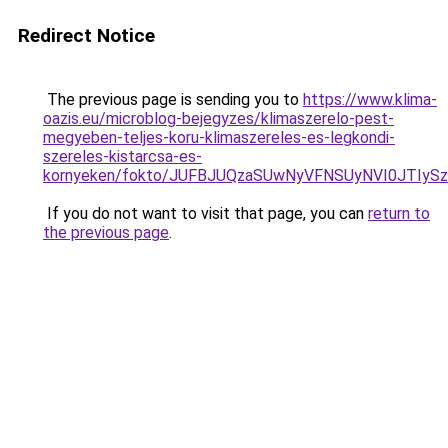
Redirect Notice
The previous page is sending you to
https://www.klima-
oazis.eu/microblog-bejegyzes/klimaszerelo-pest-
megyeben-teljes-koru-klimaszereles-es-legkondi-
szereles-kistarcsa-es-
kornyeken/fokto/JUFBJUQzaSUwNyVFNSUyNVI0JTIyS
If you do not want to visit that page, you can
return to
the previous page
.