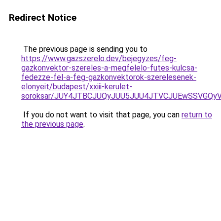
Redirect Notice
The previous page is sending you to
https://www.gazszerelo.dev/bejegyzes/feg-
gazkonvektor-szereles-a-megfelelo-futes-kulcsa-
fedezze-fel-a-feg-gazkonvektorok-szerelesenek-
elonyeit/budapest/xxiii-kerulet-
soroksar/JUY4JTBCJUQyJUU5JUU4JTVCJUEwSSVGQy
If you do not want to visit that page, you can
return to
the previous page
.