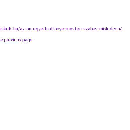
miskolc.hu/az-on-egyedi-oltonye-mesteri-szabas-miskolcon/
.
he previous page
.