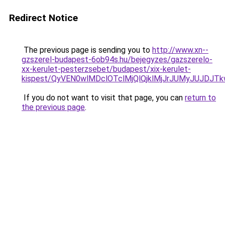
Redirect Notice
The previous page is sending you to
http://www.xn--
gzszerel-budapest-6ob94s.hu/bejegyzes/gazszerelo-
xx-kerulet-pesterzsebet/budapest/xix-kerulet-
kispest/QyVEN0wlMDclOTclMjQlQjklMjJrJUMyJUJ
If you do not want to visit that page, you can
return to
the previous page
.