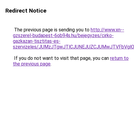
Redirect Notice
The previous page is sending you to
http://www.xn--
gzszerel-budapest-6ob94s.hu/bejegyzes/cirko-
gazkazan-tisztitas-es-
szervizeles/JUMzJTgwJTlCJUNEJUZCJUMwJTVFbVgl
If you do not want to visit that page, you can
return to
the previous page
.