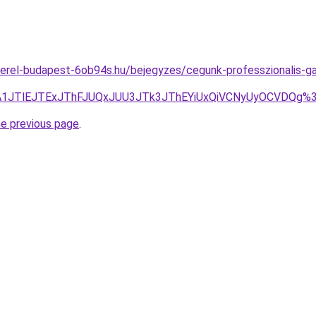
erel-budapest-6ob94s.hu/bejegyzes/cegunk-professzionalis-gaz
1JTA1JTlEJTExJThFJUQxJUU3JTk3JThEYiUxQiVCNyUyOCV
he previous page
.