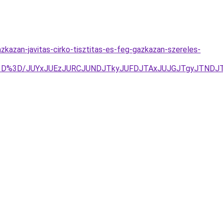
kazan-javitas-cirko-tisztitas-es-feg-gazkazan-szereles-
DQg%3D%3D/JUYxJUEzJURCJUNDJTkyJUFDJTAxJUJGJTgyJTN