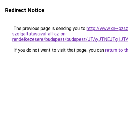
Redirect Notice
The previous page is sending you to
http://www.xn--gzsz
szolgaltatasaival-all-az-on-
rendelkezesere/budapest/budapest/JTAyJTNEJTg
If you do not want to visit that page, you can
return to t