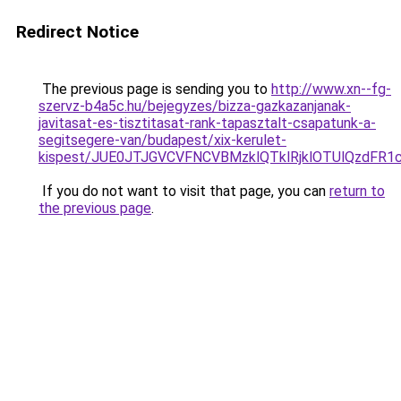
Redirect Notice
The previous page is sending you to
http://www.xn--fg-
szervz-b4a5c.hu/bejegyzes/bizza-gazkazanjanak-
javitasat-es-tisztitasat-rank-tapasztalt-csapatunk-a-
segitsegere-van/budapest/xix-kerulet-
kispest/JUE0JTJGVCVFNCVBMzklQTklRjklOTUlQzd
If you do not want to visit that page, you can
return to
the previous page
.