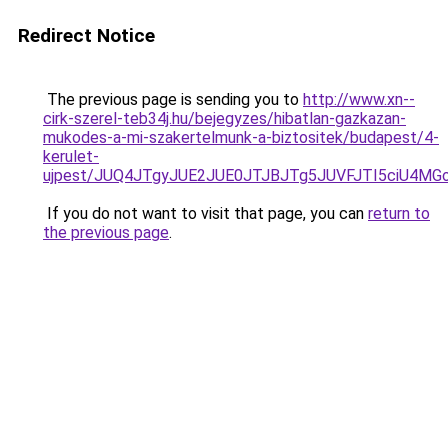
Redirect Notice
The previous page is sending you to
http://www.xn--
cirk-szerel-teb34j.hu/bejegyzes/hibatlan-gazkazan-
mukodes-a-mi-szakertelmunk-a-biztositek/budapest/4-
kerulet-
ujpest/JUQ4JTgyJUE2JUE0JTJBJTg5JUVFJTI5ciU4
If you do not want to visit that page, you can
return to
the previous page
.