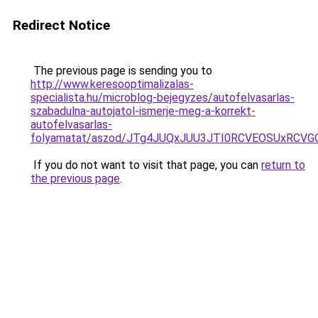
Redirect Notice
The previous page is sending you to
http://www.keresooptimalizalas-
specialista.hu/microblog-bejegyzes/autofelvasarlas-
szabadulna-autojatol-ismerje-meg-a-korrekt-
autofelvasarlas-
folyamatat/aszod/JTg4JUQxJUU3JTI0RCVEOSUxRC
If you do not want to visit that page, you can
return to
the previous page
.