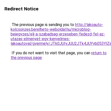
Redirect Notice
The previous page is sending you to
http://lakoauto-
kolcsonzes.berelheto-weboldal.hu/microblog-
bejegyzes/elj-a-szabadsag-erzeseben-fedezd-fel-az-
utazas-elmenyet-egy-kenyelmes-
lakoautoval/gyermely/JTk0JUIyJUU2JTk4JUYyb05
If you do not want to visit that page, you can
return to
the previous page
.