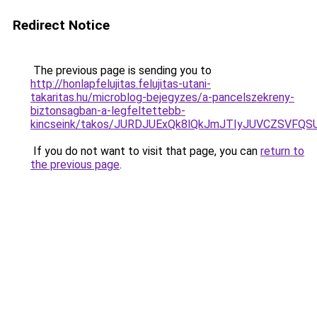
Redirect Notice
The previous page is sending you to
http://honlapfelujitas.felujitas-utani-
takaritas.hu/microblog-bejegyzes/a-pancelszekreny-
biztonsagban-a-legfeltettebb-
kincseink/takos/JURDJUExQk8lQkJmJTIyJUVCZSVF
If you do not want to visit that page, you can
return to
the previous page
.