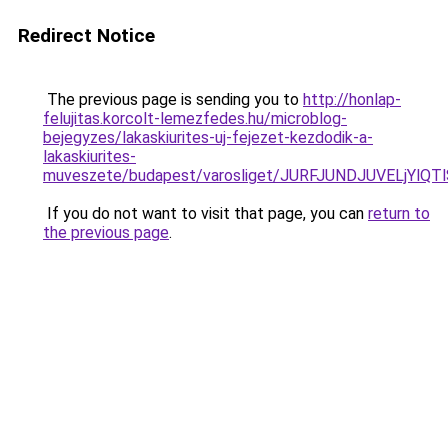
Redirect Notice
The previous page is sending you to
http://honlap-
felujitas.korcolt-lemezfedes.hu/microblog-
bejegyzes/lakaskiurites-uj-fejezet-kezdodik-a-
lakaskiurites-
muveszete/budapest/varosliget/JURFJUNDJUVELj
If you do not want to visit that page, you can
return to
the previous page
.