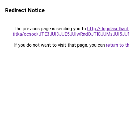
Redirect Notice
The previous page is sending you to
http://dugulaselhar
titka/ocsod/JTE3JUI3JUE5JUIwRndOJTlCJUMzJUI
If you do not want to visit that page, you can
return to t