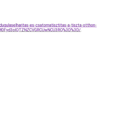
ugulaselharitas-es-csatornatisztitas-a-tiszta-otthon-
0lM0Fyd3olQTZNZCVGRCUwNCU3RQ%3D%3D/
.