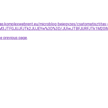
itas.komplexwebrent.eu/microblog-bejegyzes/csatornatisztitas-d
5JUM3JTFGJUJFJTk2JUJEYw%3D%3D/JUIwJTBFJURFJTk1M2
he previous page
.