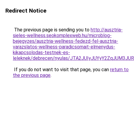
Redirect Notice
The previous page is sending you to
http://ausztria-
sieles-wellness.seokomplexweb.hu/microblog-
bejegyzes/ausztria-wellness-fedezd-fel-ausztria-
varazslatos-wellness-paradicsomait-elmenydus-
kikapcsolodas-testnek-es-
leleknek/debrecen/nyulas/JTA2JUIyJUYyY2ZqJU
If you do not want to visit that page, you can
return to
the previous page
.